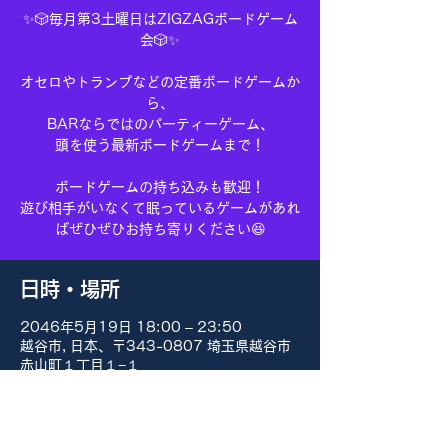
✨🎲毎月第3土曜日はZIGZAGボードゲーム
会🎲✨
オセロやトランプなどの定番ボードゲームか
ら、
BARならではのパーティーゲーム、
頭を使う最新ボードゲームまで！
ボードゲームの持ち込みも歓迎！
遊び相手がいなくて眠っているゲームがあれ
ばぜひぜひお持ち寄りください😆
日時・場所
2046年5月19日 18:00 – 23:50
越谷市, 日本、〒343-0807 埼玉県越谷市
赤山町１丁目１−１
その他の日付
8月15日(土) 18:00