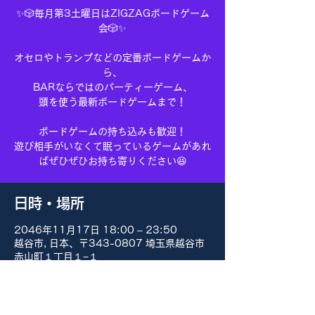
✨🎲毎月第3土曜日はZIGZAGボードゲーム
会🎲✨
オセロやトランプなどの定番ボードゲームか
ら、
BARならではのパーティーゲーム、
頭を使う最新ボードゲームまで！
ボードゲームの持ち込みも歓迎！
遊び相手がいなくて眠っているゲームがあれ
ばぜひぜひお持ち寄りください😆
日時・場所
2046年11月17日 18:00 – 23:50
越谷市, 日本、〒343-0807 埼玉県越谷市
赤山町１丁目１−１
その他の日付
8月15日(土) 18:00