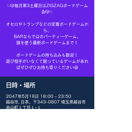
✨🎲毎月第3土曜日はZIGZAGボードゲーム
会🎲✨
オセロやトランプなどの定番ボードゲームか
ら、
BARならではのパーティーゲーム、
頭を使う最新ボードゲームまで！
ボードゲームの持ち込みも歓迎！
遊び相手がいなくて眠っているゲームがあれ
ばぜひぜひお持ち寄りください😆
日時・場所
2047年5月18日 18:00 – 23:50
越谷市, 日本、〒343-0807 埼玉県越谷市
赤山町１丁目１−１
その他の日付
8月15日(土) 18:00