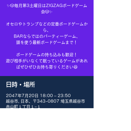
✨🎲毎月第3土曜日はZIGZAGボードゲーム
会🎲✨
オセロやトランプなどの定番ボードゲームか
ら、
BARならではのパーティーゲーム、
頭を使う最新ボードゲームまで！
ボードゲームの持ち込みも歓迎！
遊び相手がいなくて眠っているゲームがあれ
ばぜひぜひお持ち寄りください😆
日時・場所
2047年7月20日 18:00 – 23:50
越谷市, 日本、〒343-0807 埼玉県越谷市
赤山町１丁目１−１
その他の日付
8月15日(土) 18:00