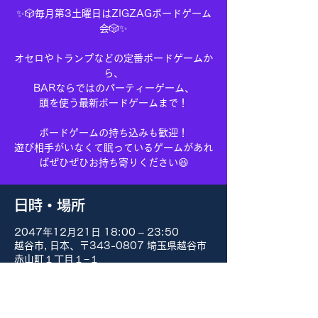
✨🎲毎月第3土曜日はZIGZAGボードゲーム
会🎲✨
オセロやトランプなどの定番ボードゲームか
ら、
BARならではのパーティーゲーム、
頭を使う最新ボードゲームまで！
ボードゲームの持ち込みも歓迎！
遊び相手がいなくて眠っているゲームがあれ
ばぜひぜひお持ち寄りください😆
日時・場所
2047年12月21日 18:00 – 23:50
越谷市, 日本、〒343-0807 埼玉県越谷市
赤山町１丁目１−１
その他の日付
8月15日(土) 18:00