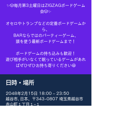
✨🎲毎月第3土曜日はZIGZAGボードゲーム
会🎲✨
オセロやトランプなどの定番ボードゲームか
ら、
BARならではのパーティーゲーム、
頭を使う最新ボードゲームまで！
ボードゲームの持ち込みも歓迎！
遊び相手がいなくて眠っているゲームがあれ
ばぜひぜひお持ち寄りください😆
日時・場所
2048年2月15日 18:00 – 23:50
越谷市, 日本、〒343-0807 埼玉県越谷市
赤山町１丁目１−１
その他の日付
8月15日(土) 18:00