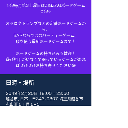
✨🎲毎月第3土曜日はZIGZAGボードゲーム
会🎲✨
オセロやトランプなどの定番ボードゲームか
ら、
BARならではのパーティーゲーム、
頭を使う最新ボードゲームまで！
ボードゲームの持ち込みも歓迎！
遊び相手がいなくて眠っているゲームがあれ
ばぜひぜひお持ち寄りください😆
日時・場所
2049年2月20日 18:00 – 23:50
越谷市, 日本、〒343-0807 埼玉県越谷市
赤山町１丁目１−１
その他の日付
8月15日(土) 18:00