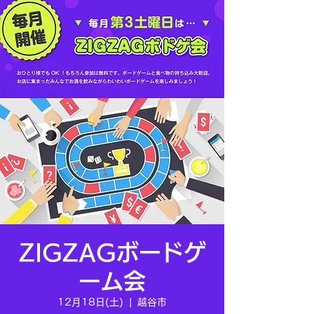
ZIGZAGボードゲ
ーム会
12月18日(土)
  |  
越谷市