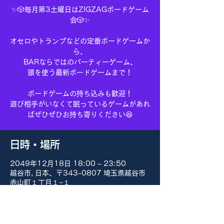
✨🎲毎月第3土曜日はZIGZAGボードゲーム
会🎲✨
オセロやトランプなどの定番ボードゲームか
ら、
BARならではのパーティーゲーム、
頭を使う最新ボードゲームまで！
ボードゲームの持ち込みも歓迎！
遊び相手がいなくて眠っているゲームがあれ
ばぜひぜひお持ち寄りください😆
日時・場所
2049年12月18日 18:00 – 23:50
越谷市, 日本、〒343-0807 埼玉県越谷市
赤山町１丁目１−１
その他の日付
8月15日(土) 18:00