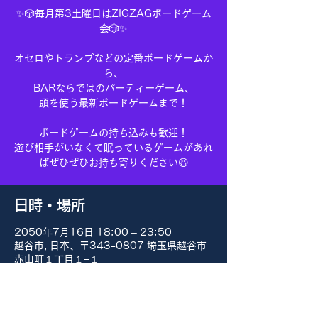
✨🎲毎月第3土曜日はZIGZAGボードゲーム
会🎲✨
オセロやトランプなどの定番ボードゲームか
ら、
BARならではのパーティーゲーム、
頭を使う最新ボードゲームまで！
ボードゲームの持ち込みも歓迎！
遊び相手がいなくて眠っているゲームがあれ
ばぜひぜひお持ち寄りください😆
日時・場所
2050年7月16日 18:00 – 23:50
越谷市, 日本、〒343-0807 埼玉県越谷市
赤山町１丁目１−１
その他の日付
8月15日(土) 18:00