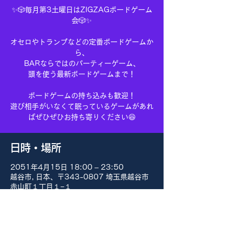
✨🎲毎月第3土曜日はZIGZAGボードゲーム
会🎲✨
オセロやトランプなどの定番ボードゲームか
ら、
BARならではのパーティーゲーム、
頭を使う最新ボードゲームまで！
ボードゲームの持ち込みも歓迎！
遊び相手がいなくて眠っているゲームがあれ
ばぜひぜひお持ち寄りください😆
日時・場所
2051年4月15日 18:00 – 23:50
越谷市, 日本、〒343-0807 埼玉県越谷市
赤山町１丁目１−１
その他の日付
8月15日(土) 18:00