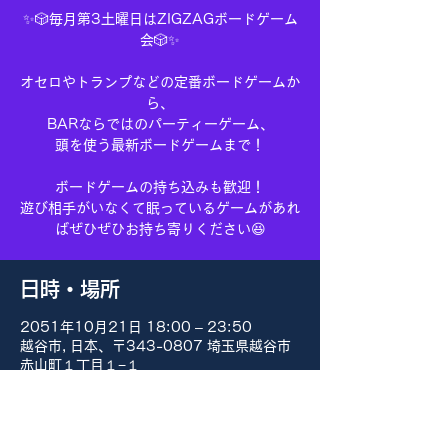
✨🎲毎月第3土曜日はZIGZAGボードゲーム
会🎲✨
オセロやトランプなどの定番ボードゲームか
ら、
BARならではのパーティーゲーム、
頭を使う最新ボードゲームまで！
ボードゲームの持ち込みも歓迎！
遊び相手がいなくて眠っているゲームがあれ
ばぜひぜひお持ち寄りください😆
日時・場所
2051年10月21日 18:00 – 23:50
越谷市, 日本、〒343-0807 埼玉県越谷市
赤山町１丁目１−１
その他の日付
8月15日(土) 18:00