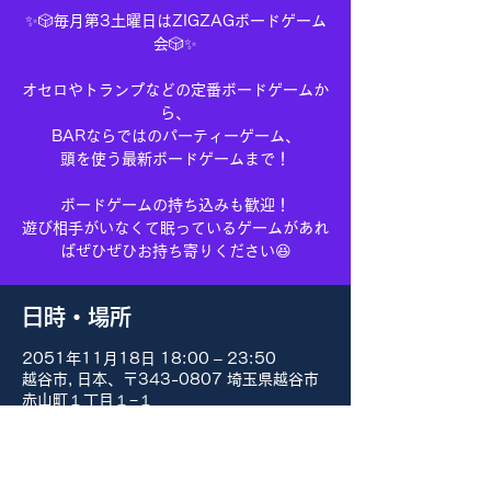
✨🎲毎月第3土曜日はZIGZAGボードゲーム
会🎲✨
オセロやトランプなどの定番ボードゲームか
ら、
BARならではのパーティーゲーム、
頭を使う最新ボードゲームまで！
ボードゲームの持ち込みも歓迎！
遊び相手がいなくて眠っているゲームがあれ
ばぜひぜひお持ち寄りください😆
日時・場所
2051年11月18日 18:00 – 23:50
越谷市, 日本、〒343-0807 埼玉県越谷市
赤山町１丁目１−１
その他の日付
8月15日(土) 18:00