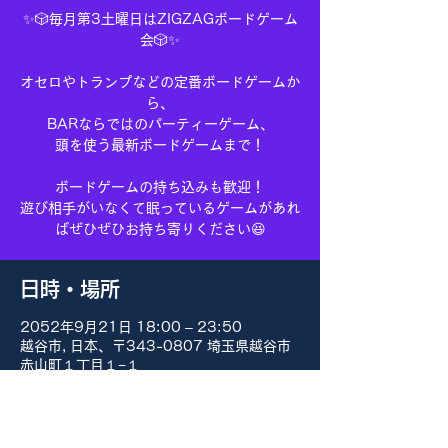
✨🎲毎月第3土曜日はZIGZAGボードゲーム
会🎲✨
オセロやトランプなどの定番ボードゲームか
ら、
BARならではのパーティーゲーム、
頭を使う最新ボードゲームまで！
ボードゲームの持ち込みも歓迎！
遊び相手がいなくて眠っているゲームがあれ
ばぜひぜひお持ち寄りください😆
日時・場所
2052年9月21日 18:00 – 23:50
越谷市, 日本、〒343-0807 埼玉県越谷市
赤山町１丁目１−１
その他の日付
8月15日(土) 18:00