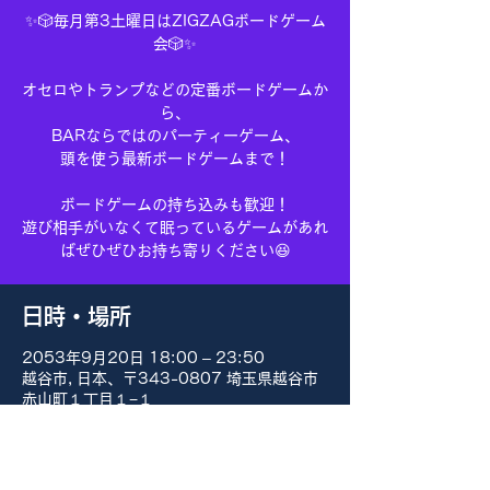
✨🎲毎月第3土曜日はZIGZAGボードゲーム
会🎲✨
オセロやトランプなどの定番ボードゲームか
ら、
BARならではのパーティーゲーム、
頭を使う最新ボードゲームまで！
ボードゲームの持ち込みも歓迎！
遊び相手がいなくて眠っているゲームがあれ
ばぜひぜひお持ち寄りください😆
日時・場所
2053年9月20日 18:00 – 23:50
越谷市, 日本、〒343-0807 埼玉県越谷市
赤山町１丁目１−１
その他の日付
8月15日(土) 18:00