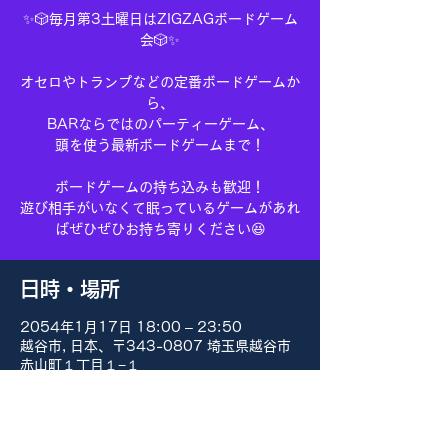
✨🎲毎月第3土曜日はZIGZAGボードゲーム
会🎲✨
オセロやトランプなどの定番ボードゲームか
ら、
BARならではのパーティーゲーム、
頭を使う最新ボードゲームまで！
ボードゲームの持ち込みも歓迎！
遊び相手がいなくて眠っているゲームがあれ
ばぜひぜひお持ち寄りください😆
日時・場所
2054年1月17日 18:00 – 23:50
越谷市, 日本、〒343-0807 埼玉県越谷市
赤山町１丁目１−１
その他の日付
8月15日(土) 18:00