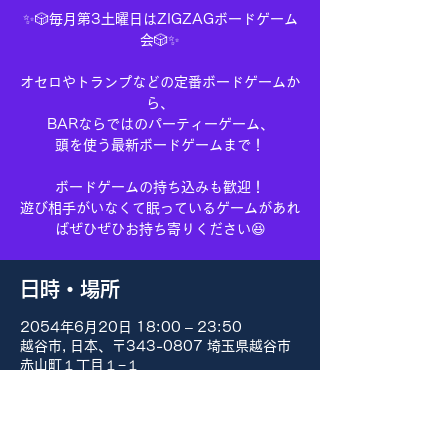
✨🎲毎月第3土曜日はZIGZAGボードゲーム
会🎲✨
オセロやトランプなどの定番ボードゲームか
ら、
BARならではのパーティーゲーム、
頭を使う最新ボードゲームまで！
ボードゲームの持ち込みも歓迎！
遊び相手がいなくて眠っているゲームがあれ
ばぜひぜひお持ち寄りください😆
日時・場所
2054年6月20日 18:00 – 23:50
越谷市, 日本、〒343-0807 埼玉県越谷市
赤山町１丁目１−１
その他の日付
8月15日(土) 18:00