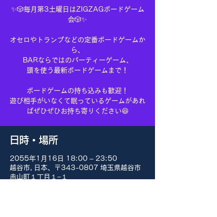
✨🎲毎月第3土曜日はZIGZAGボードゲーム
会🎲✨
オセロやトランプなどの定番ボードゲームか
ら、
BARならではのパーティーゲーム、
頭を使う最新ボードゲームまで！
ボードゲームの持ち込みも歓迎！
遊び相手がいなくて眠っているゲームがあれ
ばぜひぜひお持ち寄りください😆
日時・場所
2055年1月16日 18:00 – 23:50
越谷市, 日本、〒343-0807 埼玉県越谷市
赤山町１丁目１−１
その他の日付
8月15日(土) 18:00