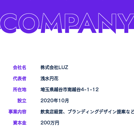
COMPAN
会社名
株式会社LUZ
代表者
浅水円花
所在地
埼玉県越谷市南越谷4-1-12
設立
2020年10月
事業内容
飲食店経営、ブランディングデザイン提案な
資本金
200万円