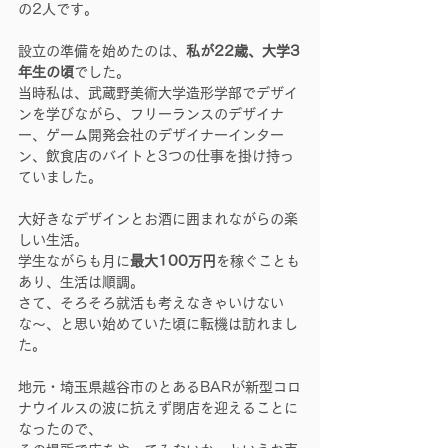
の2人です。
設立の準備を始めたのは、
私が22歳、大学3
年生の頃
でした。
当時私は、武蔵野美術大学造形学部でデザイ
ンを学びながら、フリーランスのデザイナ
ー、ゲーム開発会社のデザイナーインター
ン、飲食店のバイトと3つの仕事を掛け持っ
ていました。
大好きなデザインとお酒に囲まれながらの楽
しい生活。
学生ながらも月に
最大100万円
を稼ぐことも
あり、生活は順調。
さて、そろそろ就活も考えなきゃいけない
な〜、と思い始めていた頃に転機は訪れまし
た。
地元・埼玉県越谷市のとあるBARが新型コロ
ナウイルスの波に抗えず閉店を迎えることに
なったので、