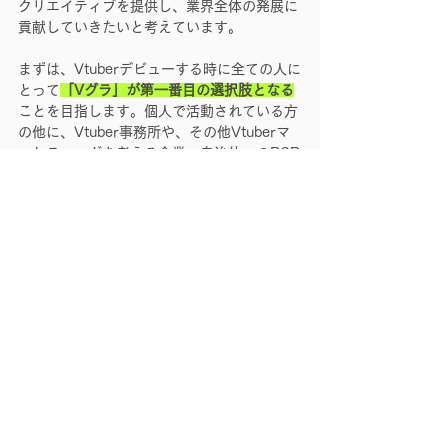
クリエイティブを提供し、業界全体の発展に
貢献していきたいと考えています。
まずは、Vtuberデビューする時に全ての人に
とって
「Vグラ」が第一番目の選択肢となる
ことを目指します。個人で活動されている方
の他に、Vtuber事務所や、その他Vtuberマ
ーケティングを考える企業・自治体へのB2B
のサービス提供を強化していきたいと考えて
おります。
さらに、Vtuberは今、国内よりも国外で注目
度が急激に高まっているコンテンツでもあり
ます。
「Vグラ」も次の段階として、
海外向けの展
開
を視野に入れ、動き始めています。
そのためにも、資金調達や人的リソースの確
保、体制整備により一層力を入れると共に、
マーケティング戦略を見直しさらなる成長を
目指しております。