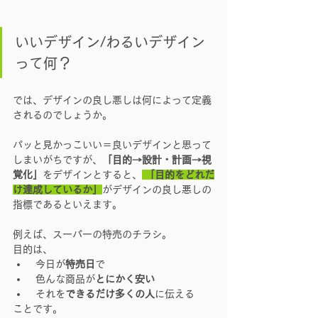
いいデザイン/わるいデザイン
って何？
では、デザインの良し悪しは何によって定義
されるのでしょうか。
パッと見かっこいい＝良いデザインと思って
しまいがちですが、
「目的
→設計・計画→視
覚化」
をデザインとすると、
「目的をどれだ
け達成しているか」
がデザインの良し悪しの
指標であるといえます。
例えば、スーパーの特売のチラシ。
目的は、
 今日が
特売日
で
 色んな商品が
とにかく安い
 それを
できるだけ多くの人
に伝える
ことです。