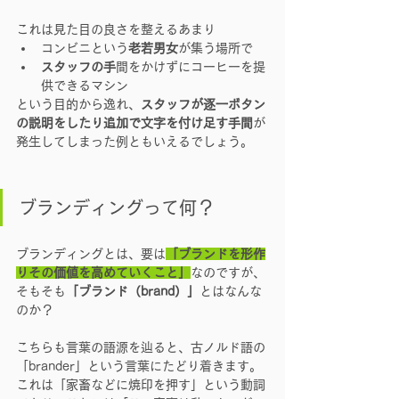
これは見た目の良さを整えるあまり 
コンビニという
老若男女
が集う場所で 
スタッフの手
間をかけずにコーヒーを提
供できるマシン
という目的から逸れ、
スタッフが逐一ボタン
の説明をしたり追加で文字を付け足す手間
が
発生してしまった例ともいえるでしょう。
ブランディングって何？
ブランディングとは、要は
「ブランドを形作
りその価値を高めていくこと」
なのですが、 
そもそも
「ブランド（brand）」
とはなんな
のか？
こちらも言葉の語源を辿ると、古ノルド語の
「brander」という言葉にたどり着きます。 
これは「家畜などに焼印を押す」という動詞