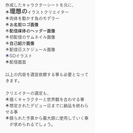
作成したキャラクターシートを元に、
理想の
🌟
イラストクリエイター
🌟肉体を動かす為のモデラー
🌟
お名前ロゴ画像
🌟
配信媒体のヘッダー画像
🌟
初配信のサムネイル画像
🌟
自己紹介画像
🌟
配信日スケジュール画像
🌟
SDイラスト
🌟
配信画面
以上の内容を適宜依頼する事も必要となって
きます。
クリエイターの選定も、
🌟描くキャラクターと世界観を合わせる事
🌟想定されたデビュー日までに納品を終わら
せる事
🌟限られた予算から最大限に使用していく事
　が求められるでしょう。