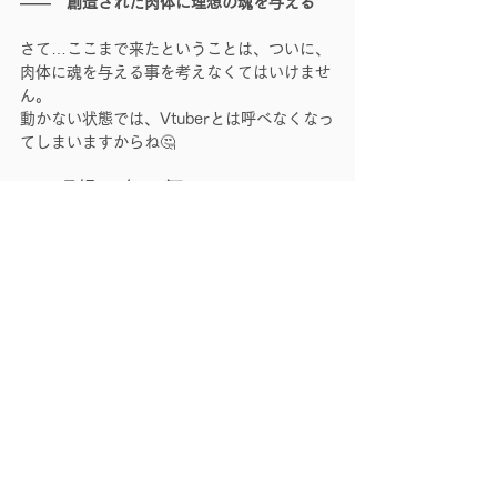
――　創造された肉体に理想の魂を与える
さて…ここまで来たということは、ついに、
肉体に魂を与える事を考えなくてはいけませ
ん。
動かない状態では、Vtuberとは呼べなくなっ
てしまいますからね🤔
理想の魂
何
まず“
”に“
”をしてもらうか。
▶配信スタイル
▶動画投稿スタイル
基本的にはこの2つのどちらで活動するか、
決める必要があるでしょう💡
豆知識ですが、現在のVtuber活動の主流は圧
倒的に配信を中心としたスタイルが多いと思
われます。
配信を中心とするのであれば、中身の魂には
その場の会話力や配信に割ける時間を確保で
きる人物が適任となりそうですね。