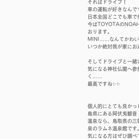
それはドライブ！
車の運転が好きなんで
日本全国どこでも車で
今はTOYOTAのNO
おります。
MINI……なんてかわ
いつか絶対我が家にお
そしてドライブと一緒
気になる神社仏閣へ参
く……
最高ですね✨✨
個人的にとても良かっ
島県にある阿伏兎観音
温泉なら、鳥取県の三
泉のラムネ温泉館です
気になる方はぜひ調べ