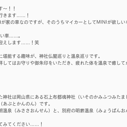
す～！！
行きます……！
AHが家の車なのですが、そのうちマイカーとしてMINIが欲し
いい車……。
迎えします……！笑
に堪能する趣味が、神社仏閣巡りと温泉巡りです。
拝してはお守りや御朱印をいただき、疲れた体を温泉で癒して
た神社は岡山県にある石上布都魂神社（いそのかみふつみたま
（あぶとかんのん）です。
朝温泉（みささおんせん）と、別府の明礬温泉（みょうばんお
。
てみてください……！