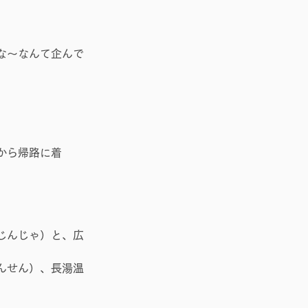
いな～なんて企んで
から帰路に着
じんじゃ）と、広
んせん）、長湯温