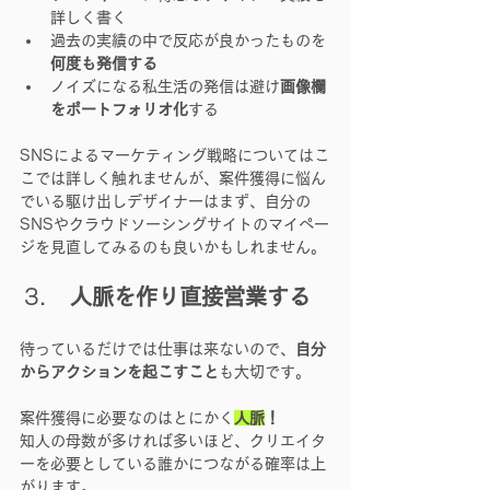
詳しく書く
過去の実績の中で反応が良かったものを
何度も発信する
ノイズになる私生活の発信は避け
画像欄
をポートフォリオ化
する
SNSによるマーケティング戦略についてはこ
こでは詳しく触れませんが、案件獲得に悩ん
でいる駆け出しデザイナーはまず、自分の
SNSやクラウドソーシングサイトのマイペー
ジを見直してみるのも良いかもしれません。
 人脈を作り直接営業する
待っているだけでは仕事は来ないので、
自分
からアクションを起こすこと
も大切です。
案件獲得に必要なのはとにかく
人脈
！
知人の母数が多ければ多いほど、クリエイタ
ーを必要としている誰かにつながる確率は上
がります。