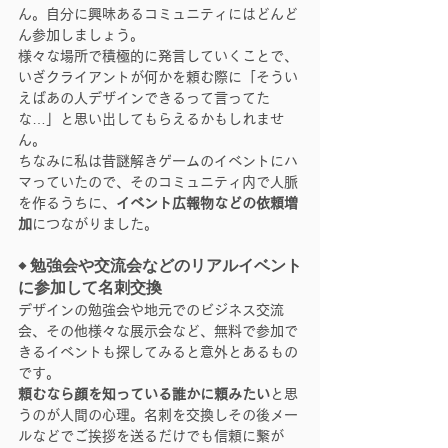
ん。自分に興味あるコミュニティにはどんど
ん参加しましょう。
様々な場所で積極的に発言していくことで、
いざクライアントが何かを頼む際に「そうい
えばあの人デザインできるって言ってた
な…」と思い出してもらえるかもしれませ
ん。
ちなみに私は昔謎解きゲームのイベントにハ
マっていたので、そのコミュニティ内で人脈
を作るうちに、
イベント広報物などの依頼増
加
につながりました。
◆ 勉強会や交流会などのリアルイベント
に参加して名刺交換
デザインの勉強会や地元でのビジネス交流
会、その他様々な展示会など、無料で参加で
きるイベントも探してみると意外とあるもの
です。
頼むなら顔を知っている誰かに頼みたい
と思
うのが人間の心理。名刺を交換しその後メー
ルなどでご挨拶を送るだけでも信頼に繋が