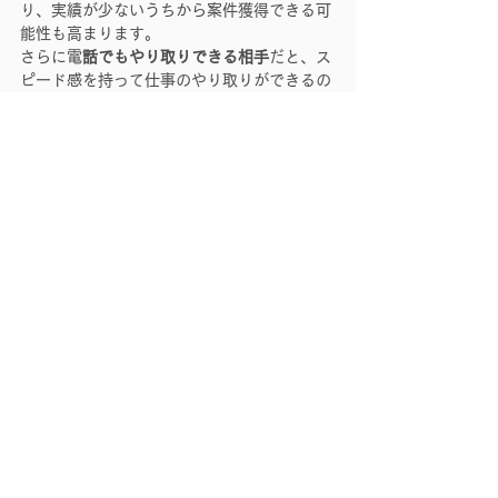
り、実績が少ないうちから案件獲得できる可
能性も高まります。
さらに電
話でもやり取りできる相手
だと、ス
ピード感を持って仕事のやり取りができるの
で、実績数を早く増やしたい方にはおすすめ
です。
◆ 色んなところに飲みに行く！
向き不向きは分かれると思いますが、私の得
意な営業方法の一つです。今の時代にはあま
り合わないかもしれませんね笑
誘われる宴会には必ず顔を出し、一人でも暇
な時はバーに飲みに行く。
そうしているうちに新たな人に出会ったり、
顔を覚えてもらったり、色んな情報が耳に入
ったりして、
結果的に地元の社長さんや飲食店のオーナー
さん、イベントオーガナイザーなどからお仕
事をいただいた経験は多々あります。
時間がある程度自由に使える
フリーランスな
らではの人脈作り
の方法かもしれませんね！