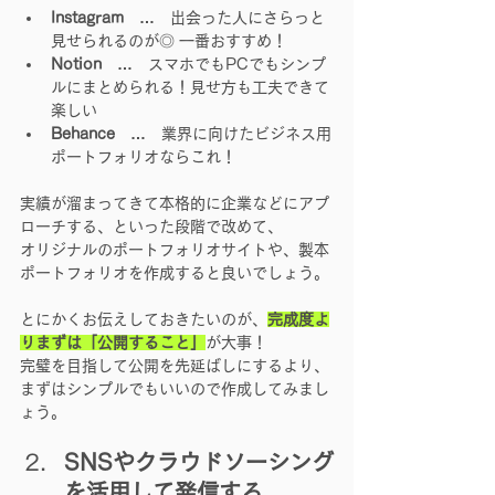
Instagram　…　
出会った人にさらっと
見せられるのが◎ 一番おすすめ！
Notion　…　
スマホでもPCでもシンプ
ルにまとめられる！見せ方も工夫できて
楽しい
Behance　…　
業界に向けたビジネス用
ポートフォリオならこれ！
実績が溜まってきて本格的に企業などにアプ
ローチする、といった段階で改めて、
オリジナルのポートフォリオサイトや、製本
ポートフォリオを作成すると良いでしょう。
とにかくお伝えしておきたいのが、
完成度よ
りまずは「公開すること」
が大事！
完璧を目指して公開を先延ばしにするより、
まずはシンプルでもいいので作成してみまし
ょう。
SNSやクラウドソーシング
を活用して発信する