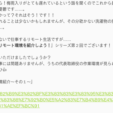
ら！梅雨入りがとても遅れているという話を聞くのでこれから
憂鬱です……。
かって？それはそう！です！！
れることは少ないかもしれませんが、その分乾かない洗濯物の
…。
ないで仕事するリモート生活ですが……
リモート環境を紹介しよう！
』シリーズ第２回でございます！
いただけましたでしょうか？
事には問題ありませんが、うちの代表取締役の作業環境が見ら
👍
境紹介～その１～』
E3%82%B9%E3%82%BF%E3%83%83%E3%83%95%E3%8
3%83%88%E7%92%B0%E5%A2%83%E7%B4%B9%E4%
81%AE%EF%BC%91