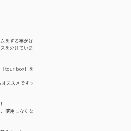
ームをする事が好
ウスを分けていま
our box」を
もオススメです✨
！
ト、使用しなくな