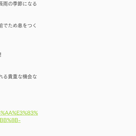
長雨の季節になる
前でため息をつく
！
れる貴重な機会な
3%AA%E3%83%
BB%8B-