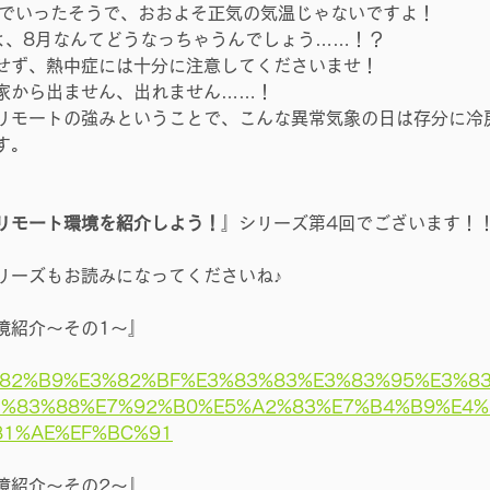
)までいったそうで、おおよそ正気の気温じゃないですよ！
よ、8月なんてどうなっちゃうんでしょう……！？
せず、熱中症には十分に注意してくださいませ！
家から出ません、出れません……！
リモートの強みということで、こんな異常気象の日は存分に冷
す。
リモート環境を紹介しよう！
』シリーズ第4回でございます！
リーズもお読みになってくださいね♪
境紹介～その1～』
E3%82%B9%E3%82%BF%E3%83%83%E3%83%95%E3%8
3%83%88%E7%92%B0%E5%A2%83%E7%B4%B9%E4%
81%AE%EF%BC%91
境紹介～その2～』