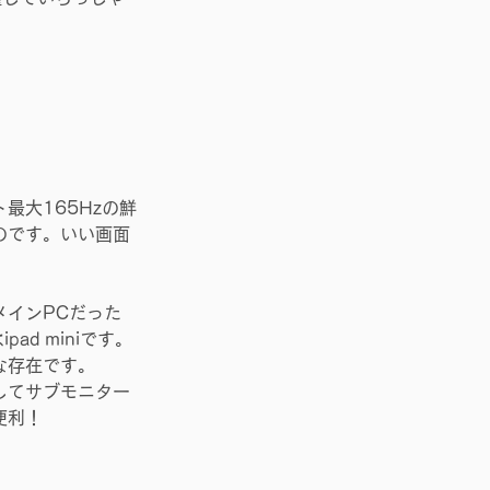
最大165Hzの鮮
のです。いい画面
メインPCだった
pad miniです。
な存在です。
してサブモニター
便利！