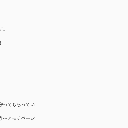
。
す。
！
守ってもらってい
う〜とモチベーシ